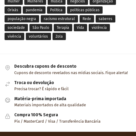
mulher
Mulheres
música
negócios
organização
Orixás
pandemia
Política
políticas públicas
população negra
racismo estrutural
Rede
saberes
sociedade
São Paulo
Terapia
Vida
violência
vivência
voluntários
Zola
Descubra cupons de desconto
Cupons de desconto revelados nas mídias sociais. Fique alerta!
Troca ou devolução
Precisa trocar? É rápido e fácil
Matéria-prima importada
Materiais importados de alta qualidade
Compra 100% Segura
Pix / MasterCard / Visa / Transferência Bancária