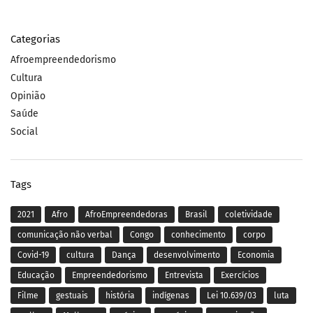
Categorias
Afroempreendedorismo
Cultura
Opinião
Saúde
Social
Tags
2021
Afro
AfroEmpreendedoras
Brasil
coletividade
comunicação não verbal
Congo
conhecimento
corpo
Covid-19
cultura
Dança
desenvolvimento
Economia
Educação
Empreendedorismo
Entrevista
Exercícios
Filme
gestuais
história
indígenas
Lei 10.639/03
luta