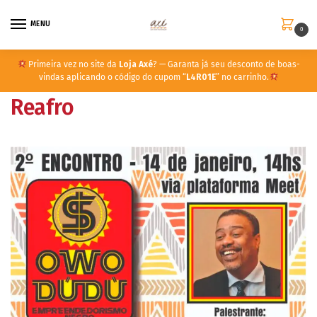
MENU
0
Primeira vez no site da
Loja Axé
? — Garanta já seu desconto de boas-
vindas aplicando o código do cupom “
L4R01E
” no carrinho.
Reafro