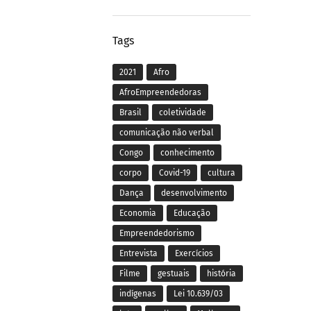
Tags
2021
Afro
AfroEmpreendedoras
Brasil
coletividade
comunicação não verbal
Congo
conhecimento
corpo
Covid-19
cultura
Dança
desenvolvimento
Economia
Educação
Empreendedorismo
Entrevista
Exercícios
Filme
gestuais
história
indígenas
Lei 10.639/03