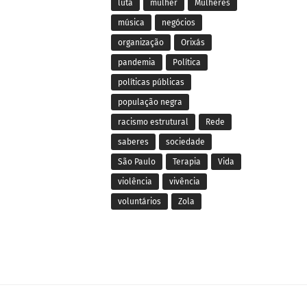
luta
mulher
Mulheres
música
negócios
organização
Orixás
pandemia
Política
políticas públicas
população negra
racismo estrutural
Rede
saberes
sociedade
São Paulo
Terapia
Vida
violência
vivência
voluntários
Zola