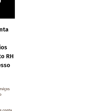
nta
ios
eto RH
esso
rviços
o
e conta