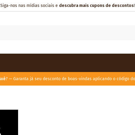
Siga-nos nas mídias sociais e
descubra mais cupons de descontos
!
Axé
? — Garanta já seu desconto de boas-vindas aplicando o código d