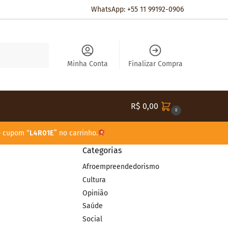
WhatsApp: +55 11 99192-0906
Pesquisar
Minha Conta
Finalizar Compra
R$
0,00
0
o cupom “
L4R01E
” no carrinho.
Categorias
Afroempreendedorismo
Cultura
Opinião
Saúde
Social