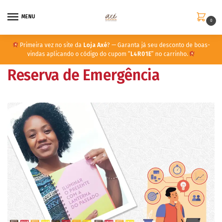
MENU
0
Primeira vez no site da
Loja Axé
? — Garanta já seu desconto de boas-
vindas aplicando o código do cupom “
L4R01E
” no carrinho.
Reserva de Emergência