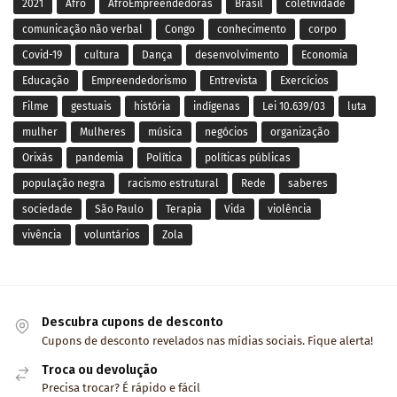
2021
Afro
AfroEmpreendedoras
Brasil
coletividade
comunicação não verbal
Congo
conhecimento
corpo
Covid-19
cultura
Dança
desenvolvimento
Economia
Educação
Empreendedorismo
Entrevista
Exercícios
Filme
gestuais
história
indígenas
Lei 10.639/03
luta
mulher
Mulheres
música
negócios
organização
Orixás
pandemia
Política
políticas públicas
população negra
racismo estrutural
Rede
saberes
sociedade
São Paulo
Terapia
Vida
violência
vivência
voluntários
Zola
Descubra cupons de desconto
Cupons de desconto revelados nas mídias sociais. Fique alerta!
Troca ou devolução
Precisa trocar? É rápido e fácil