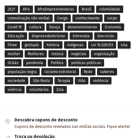
2021
Afro
AfroEmpreendedoras
Brasil
coletividade
comunicação não verbal
Congo
conhecimento
corpo
Covid-19
cultura
Dança
desenvolvimento
Economia
Educação
Empreendedorismo
Entrevista
Exercícios
Filme
gestuais
história
indígenas
Lei 10.639/03
luta
mulher
Mulheres
música
negócios
organização
Orixás
pandemia
Política
políticas públicas
população negra
racismo estrutural
Rede
saberes
sociedade
São Paulo
Terapia
Vida
violência
vivência
voluntários
Zola
Descubra cupons de desconto
Cupons de desconto revelados nas mídias sociais. Fique alerta!
Troca ou devolução