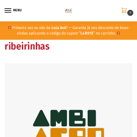
MENU
0
Primeira vez no site da
Loja Axé
? — Garanta já seu desconto de boas-
vindas aplicando o código do cupom “
L4R01E
” no carrinho.
ribeirinhas