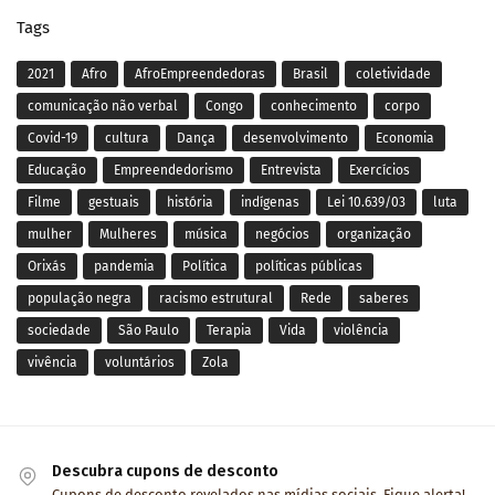
Tags
2021
Afro
AfroEmpreendedoras
Brasil
coletividade
comunicação não verbal
Congo
conhecimento
corpo
Covid-19
cultura
Dança
desenvolvimento
Economia
Educação
Empreendedorismo
Entrevista
Exercícios
Filme
gestuais
história
indígenas
Lei 10.639/03
luta
mulher
Mulheres
música
negócios
organização
Orixás
pandemia
Política
políticas públicas
população negra
racismo estrutural
Rede
saberes
sociedade
São Paulo
Terapia
Vida
violência
vivência
voluntários
Zola
Descubra cupons de desconto
Cupons de desconto revelados nas mídias sociais. Fique alerta!