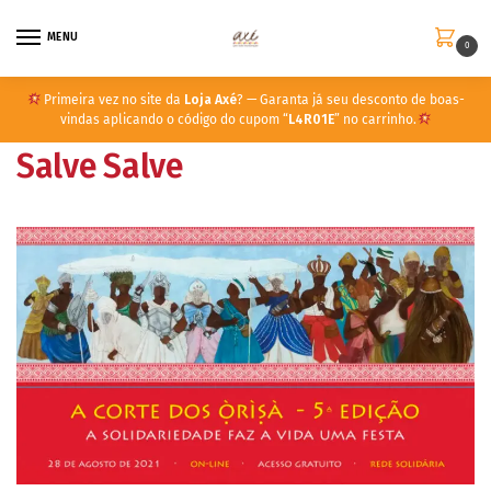
MENU
0
Primeira vez no site da
Loja Axé
? — Garanta já seu desconto de boas-
vindas aplicando o código do cupom “
L4R01E
” no carrinho.
Salve Salve