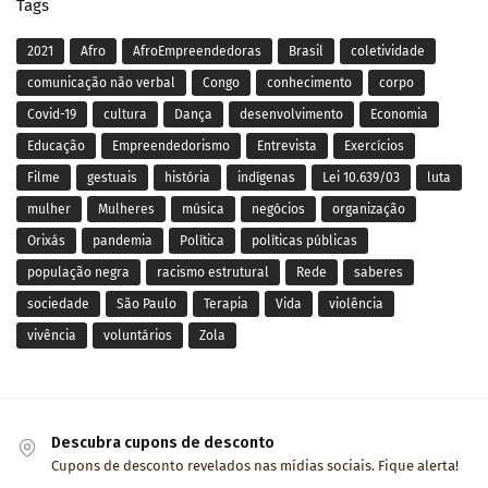
Tags
2021
Afro
AfroEmpreendedoras
Brasil
coletividade
comunicação não verbal
Congo
conhecimento
corpo
Covid-19
cultura
Dança
desenvolvimento
Economia
Educação
Empreendedorismo
Entrevista
Exercícios
Filme
gestuais
história
indígenas
Lei 10.639/03
luta
mulher
Mulheres
música
negócios
organização
Orixás
pandemia
Política
políticas públicas
população negra
racismo estrutural
Rede
saberes
sociedade
São Paulo
Terapia
Vida
violência
vivência
voluntários
Zola
Descubra cupons de desconto
Cupons de desconto revelados nas mídias sociais. Fique alerta!