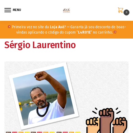
MENU
0
Primeira vez no site da
Loja Axé
? — Garanta já seu desconto de boas-
vindas aplicando o código do cupom “
L4R01E
” no carrinho.
Sérgio Laurentino