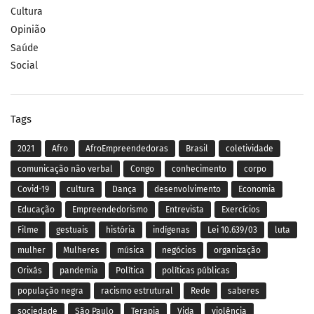
Cultura
Opinião
Saúde
Social
Tags
2021
Afro
AfroEmpreendedoras
Brasil
coletividade
comunicação não verbal
Congo
conhecimento
corpo
Covid-19
cultura
Dança
desenvolvimento
Economia
Educação
Empreendedorismo
Entrevista
Exercícios
Filme
gestuais
história
indígenas
Lei 10.639/03
luta
mulher
Mulheres
música
negócios
organização
Orixás
pandemia
Política
políticas públicas
população negra
racismo estrutural
Rede
saberes
sociedade
São Paulo
Terapia
Vida
violência