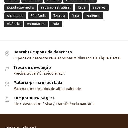
população negra
racismo estrutural
Rede
saberes
sociedade
São Paulo
Terapia
Vida
violência
vivência
voluntários
Zola
Descubra cupons de desconto
Cupons de desconto revelados nas mídias sociais. Fique alerta!
Troca ou devolução
Precisa trocar? É rápido e fácil
Matéria-prima importada
Materiais importados de alta qualidade
Compra 100% Segura
Pix / MasterCard / Visa / Transferência Bancária