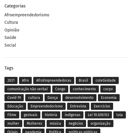
Categorias
Afroempreendedorismo
Cultura
Opinião
Saúde
Social
Tags
2021
Afro
AfroEmpreendedoras
Brasil
coletividade
comunicação não verbal
Congo
conhecimento
corpo
Covid-19
cultura
Dança
desenvolvimento
Economia
Educação
Empreendedorismo
Entrevista
Exercícios
Filme
gestuais
história
indígenas
Lei 10.639/03
luta
mulher
Mulheres
música
negócios
organização
Orixás
pandemia
Política
políticas públicas