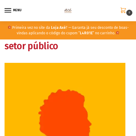
MENU
0
Primeira vez no site da
Loja Axé
? — Garanta já seu desconto de boas-
vindas aplicando o código do cupom “
L4R01E
” no carrinho.
setor público