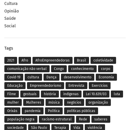
Cultura
Opinião
Saúde
Social
Tags
2021
Afro
AfroEmpreendedoras
Brasil
coletividade
comunicação não verbal
Congo
conhecimento
corpo
Covid-19
cultura
Dança
desenvolvimento
Economia
Educação
Empreendedorismo
Entrevista
Exercícios
Filme
gestuais
história
indígenas
Lei 10.639/03
luta
mulher
Mulheres
música
negócios
organização
Orixás
pandemia
Política
políticas públicas
população negra
racismo estrutural
Rede
saberes
sociedade
São Paulo
Terapia
Vida
violência