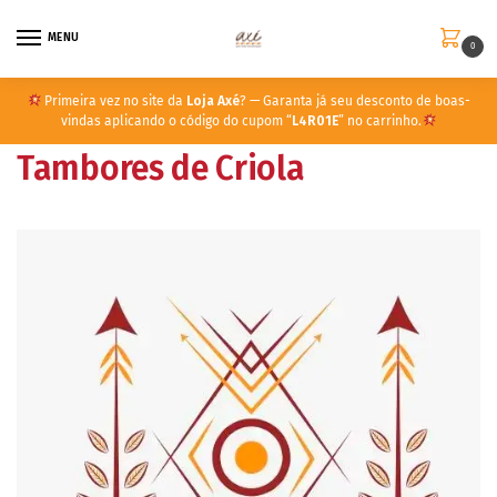
MENU
0
Primeira vez no site da
Loja Axé
? — Garanta já seu desconto de boas-
vindas aplicando o código do cupom “
L4R01E
” no carrinho.
Tambores de Criola