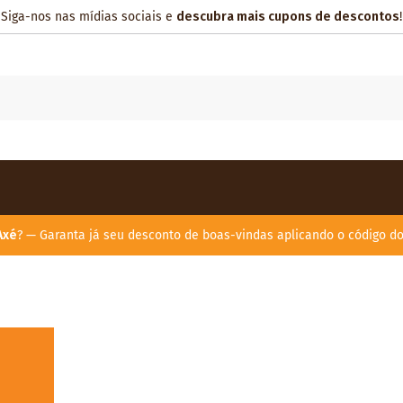
Siga-nos nas mídias sociais e
descubra mais cupons de descontos
!
Axé
? — Garanta já seu desconto de boas-vindas aplicando o código d