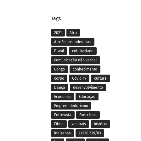
Tags
2021
Afro
AfroEmpreendedoras
Brasil
coletividade
comunicação não verbal
Congo
conhecimento
corpo
Covid-19
cultura
Dança
desenvolvimento
Economia
Educação
Empreendedorismo
Entrevista
Exercícios
Filme
gestuais
história
indígenas
Lei 10.639/03