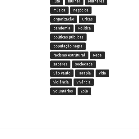
luta
mulher
Mulheres
música
negócios
organização
Orixás
pandemia
Política
políticas públicas
população negra
racismo estrutural
Rede
saberes
sociedade
São Paulo
Terapia
Vida
violência
vivência
voluntários
Zola