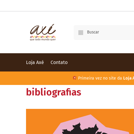
Loja Axé
Contato
Primeira vez no site da
Loja 
bibliografias