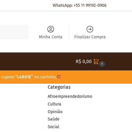
WhatsApp: +55 11 99192-0906
Pesquisar
Minha Conta
Finalizar Compra
R$
0,00
0
o cupom “
L4R01E
” no carrinho.
Categorias
Afroempreendedorismo
Cultura
Opinião
Saúde
Social