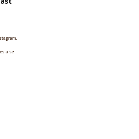
cast
nstagram,
es a se