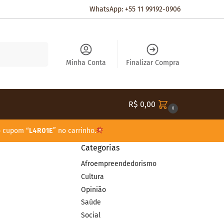
WhatsApp: +55 11 99192-0906
Pesquisar
Minha Conta
Finalizar Compra
R$
0,00
0
o cupom “
L4R01E
” no carrinho.
Categorias
Afroempreendedorismo
Cultura
Opinião
Saúde
Social