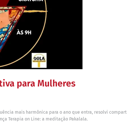
iva para Mulheres
ência mais harmônica para o ano que entra, resolvi compart
nça Terapia on Line: a meditação Pakalala.