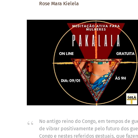
Rose Mara Kielela
No antigo reino do Congo, em tempos de gue
de vibrar positivamente pelo futuro dos gue
Congo e nestes referidos gestuais, que faz