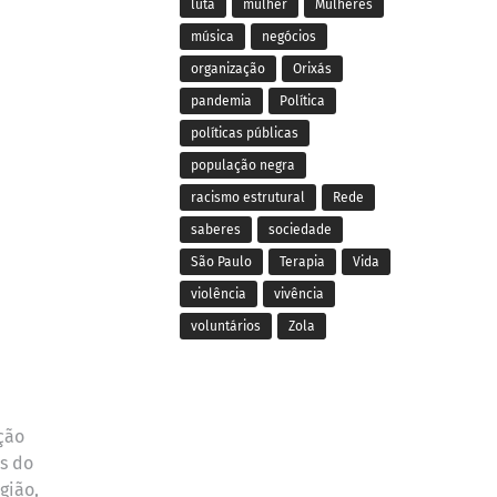
luta
mulher
Mulheres
música
negócios
organização
Orixás
pandemia
Política
políticas públicas
população negra
racismo estrutural
Rede
saberes
sociedade
São Paulo
Terapia
Vida
violência
vivência
voluntários
Zola
ção
as do
gião,