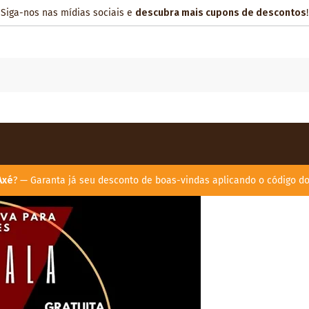
Siga-nos nas mídias sociais e
descubra mais cupons de descontos
!
Axé
? — Garanta já seu desconto de boas-vindas aplicando o código d