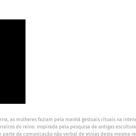
rra, as mulheres faziam pela manhã gestuais rituais na inten
rreiros do reino. Inspirada pela pesquisa de antigas escultur
em parte da comunicação não verbal de etnias desta mesma re