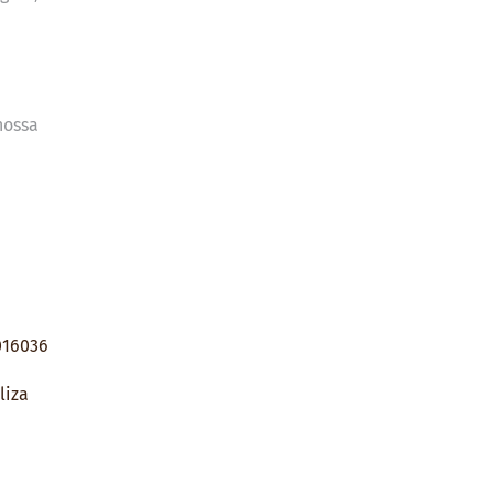
nossa
016036
liza