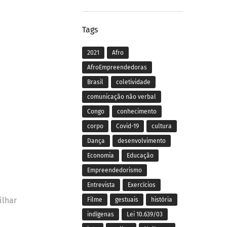
Tags
2021
Afro
AfroEmpreendedoras
Brasil
coletividade
comunicação não verbal
Congo
conhecimento
corpo
Covid-19
cultura
Dança
desenvolvimento
Economia
Educação
Empreendedorismo
Entrevista
Exercícios
ilhar
Filme
gestuais
história
indígenas
Lei 10.639/03