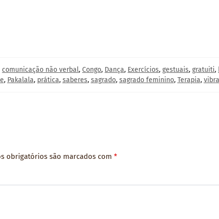
,
comunicação não verbal
,
Congo
,
Dança
,
Exercícios
,
gestuais
,
gratuiti
,
ne
,
Pakalala
,
prática
,
saberes
,
sagrado
,
sagrado feminino
,
Terapia
,
vibr
s obrigatórios são marcados com
*