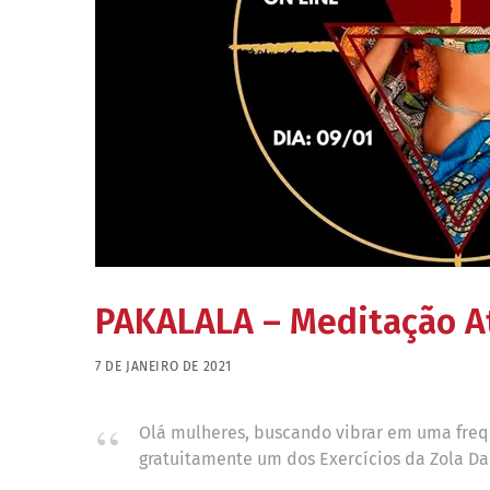
PAKALALA – Meditação At
7 DE JANEIRO DE 2021
Olá mulheres, buscando vibrar em uma frequ
gratuitamente um dos Exercícios da Zola Da