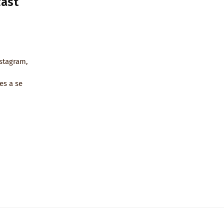
cast
nstagram,
es a se