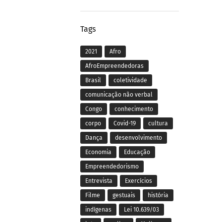
Tags
2021
Afro
AfroEmpreendedoras
Brasil
coletividade
comunicação não verbal
Congo
conhecimento
corpo
Covid-19
cultura
Dança
desenvolvimento
Economia
Educação
Empreendedorismo
Entrevista
Exercícios
Filme
gestuais
história
indígenas
Lei 10.639/03