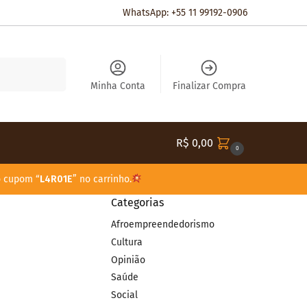
WhatsApp: +55 11 99192-0906
Pesquisar
Minha Conta
Finalizar Compra
R$
0,00
0
o cupom “
L4R01E
” no carrinho.
Categorias
Afroempreendedorismo
Cultura
Opinião
Saúde
Social