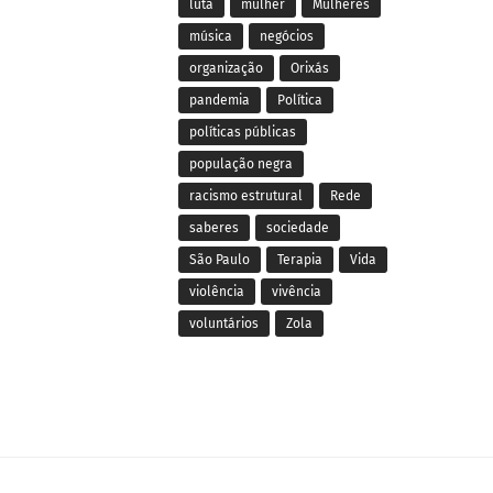
luta
mulher
Mulheres
música
negócios
organização
Orixás
pandemia
Política
políticas públicas
população negra
racismo estrutural
Rede
saberes
sociedade
São Paulo
Terapia
Vida
violência
vivência
voluntários
Zola