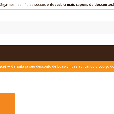
Siga-nos nas mídias sociais e
descubra mais cupons de descontos
!
Axé
? — Garanta já seu desconto de boas-vindas aplicando o código d