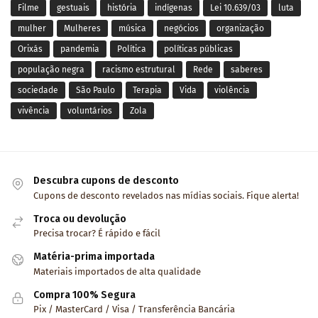
Filme
gestuais
história
indígenas
Lei 10.639/03
luta
mulher
Mulheres
música
negócios
organização
Orixás
pandemia
Política
políticas públicas
população negra
racismo estrutural
Rede
saberes
sociedade
São Paulo
Terapia
Vida
violência
vivência
voluntários
Zola
Descubra cupons de desconto
Cupons de desconto revelados nas mídias sociais. Fique alerta!
Troca ou devolução
Precisa trocar? É rápido e fácil
Matéria-prima importada
Materiais importados de alta qualidade
Compra 100% Segura
Pix / MasterCard / Visa / Transferência Bancária