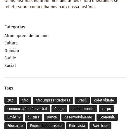
Quais histórias estariam nos destaques?” São questões a se
refletir sobre como olhamos para nossa história.
Categorias
Afroempreendedorismo
Cultura
Opinião
Saúde
Social
Tags
2021
Afro
AfroEmpreendedoras
Brasil
coletividade
comunicação não verbal
Congo
conhecimento
corpo
Covid-19
cultura
Dança
desenvolvimento
Economia
Educação
Empreendedorismo
Entrevista
Exercícios