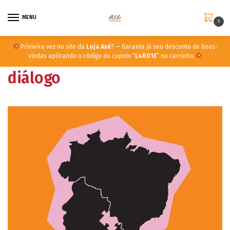
MENU
0
Primeira vez no site da
Loja Axé
? — Garanta já seu desconto de boas-
vindas aplicando o código do cupom “
L4R01E
” no carrinho.
diálogo