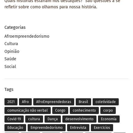
Quais histórias estariam nos destaques?” São questões a se
refletir sobre como olhamos para nossa história.
Categorias
Afroempreendedorismo
Cultura
Opinião
Saúde
Social
Tags
2021
Afro
AfroEmpreendedoras
Brasil
coletividade
comunicação não verbal
Congo
conhecimento
corpo
Covid-19
cultura
Dança
desenvolvimento
Economia
Educação
Empreendedorismo
Entrevista
Exercícios