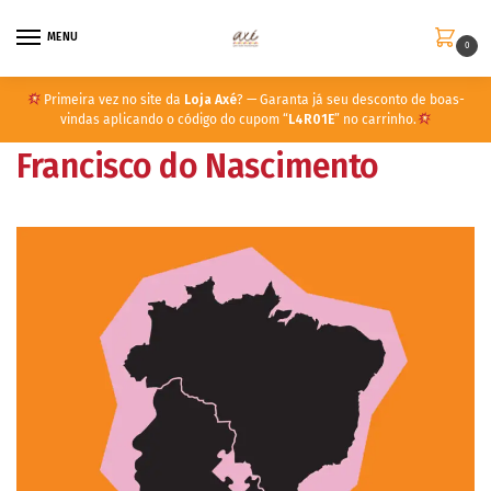
MENU
0
Primeira vez no site da
Loja Axé
? — Garanta já seu desconto de boas-
vindas aplicando o código do cupom “
L4R01E
” no carrinho.
Francisco do Nascimento