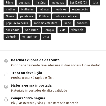
Filme
gestuais
história
indígenas
Lei 10.639/03
luta
mulher
Mulheres
música
negócios
organização
Orixás
pandemia
Política
políticas públicas
população negra
racismo estrutural
Rede
saberes
sociedade
São Paulo
Terapia
Vida
violência
vivência
voluntários
Zola
Descubra cupons de desconto
Cupons de desconto revelados nas mídias sociais. Fique alerta!
Troca ou devolução
Precisa trocar? É rápido e fácil
Matéria-prima importada
Materiais importados de alta qualidade
Compra 100% Segura
Pix / MasterCard / Visa / Transferência Bancária