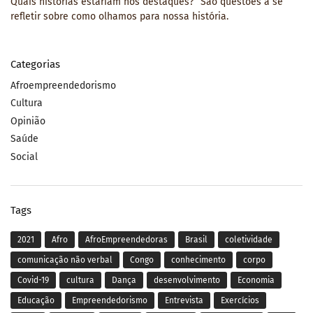
Quais histórias estariam nos destaques?” São questões a se
refletir sobre como olhamos para nossa história.
Categorias
Afroempreendedorismo
Cultura
Opinião
Saúde
Social
Tags
2021
Afro
AfroEmpreendedoras
Brasil
coletividade
comunicação não verbal
Congo
conhecimento
corpo
Covid-19
cultura
Dança
desenvolvimento
Economia
Educação
Empreendedorismo
Entrevista
Exercícios