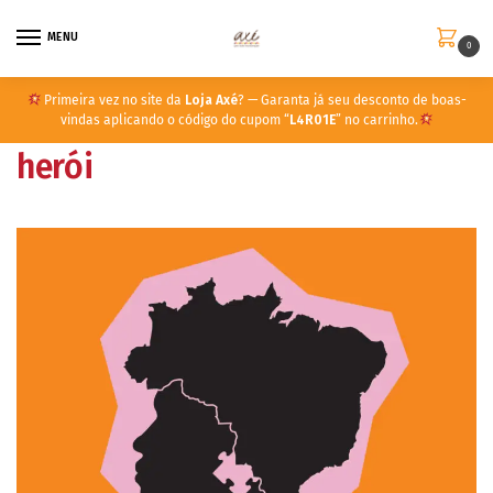
MENU
0
Primeira vez no site da
Loja Axé
? — Garanta já seu desconto de boas-
vindas aplicando o código do cupom “
L4R01E
” no carrinho.
herói