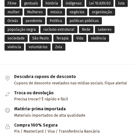
Filme
gestuais
história
indígenas
Lei 10.639/03
luta
mulher
Mulheres
música
negócios
organização
Orixás
pandemia
Política
políticas públicas
população negra
racismo estrutural
Rede
saberes
sociedade
São Paulo
Terapia
Vida
violência
vivência
voluntários
Zola
Descubra cupons de desconto
Cupons de desconto revelados nas mídias sociais. Fique alerta!
Troca ou devolução
Precisa trocar? É rápido e fácil
Matéria-prima importada
Materiais importados de alta qualidade
Compra 100% Segura
Pix / MasterCard / Visa / Transferência Bancária