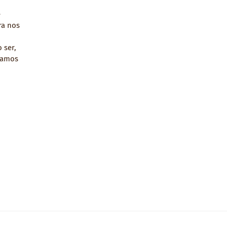
e
ra nos
 ser,
tamos