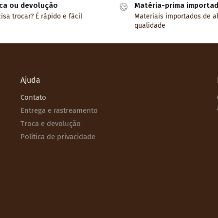
ca ou devolução
Matéria-prima importa
isa trocar? É rápido e fácil
Materiais importados de a
qualidade
Ajuda
Contato
Entrega e rastreamento
Troca e devolução
Política de privacidade