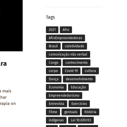
Tags
2021
Afro
AfroEmpreendedoras
Brasil
coletividade
comunicação não verbal
ara
Congo
conhecimento
corpo
Covid-19
cultura
Dança
desenvolvimento
Economia
Educação
a mais
Empreendedorismo
lhar
rapia on
Entrevista
Exercícios
Filme
gestuais
história
indígenas
Lei 10.639/03