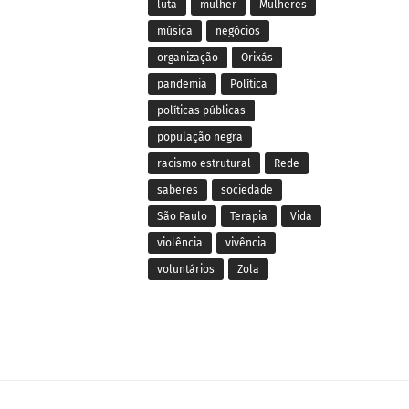
luta
mulher
Mulheres
música
negócios
organização
Orixás
pandemia
Política
políticas públicas
população negra
racismo estrutural
Rede
saberes
sociedade
São Paulo
Terapia
Vida
violência
vivência
voluntários
Zola