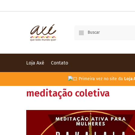
Loja Axé
Contato
Primeira vez no site da
Loja 
meditação coletiva