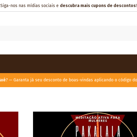
Siga-nos nas mídias sociais e
descubra mais cupons de descontos
!
Axé
? — Garanta já seu desconto de boas-vindas aplicando o código d