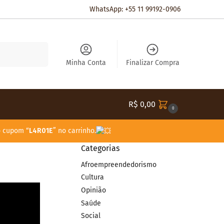
WhatsApp: +55 11 99192-0906
Pesquisar
Minha Conta
Finalizar Compra
R$
0,00
0
o cupom “
L4R01E
” no carrinho.
Categorias
Afroempreendedorismo
Cultura
Opinião
Saúde
Social