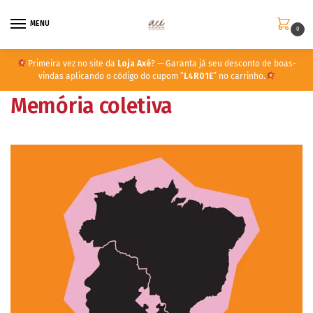
MENU
0
Primeira vez no site da
Loja Axé
? — Garanta já seu desconto de boas-
vindas aplicando o código do cupom “
L4R01E
” no carrinho.
Memória coletiva