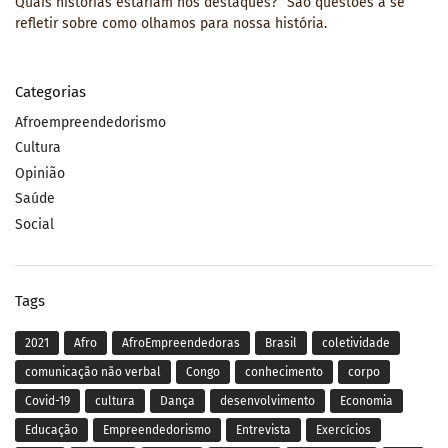
Quais histórias estariam nos destaques?” São questões a se
refletir sobre como olhamos para nossa história.
Categorias
Afroempreendedorismo
Cultura
Opinião
Saúde
Social
Tags
2021
Afro
AfroEmpreendedoras
Brasil
coletividade
comunicação não verbal
Congo
conhecimento
corpo
Covid-19
cultura
Dança
desenvolvimento
Economia
Educação
Empreendedorismo
Entrevista
Exercícios