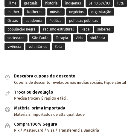
Filme
gestuais
história
indígenas
Lei 10.639/03
luta
mulher
Mulheres
música
negócios
organização
Orixás
pandemia
Política
políticas públicas
população negra
racismo estrutural
Rede
saberes
sociedade
São Paulo
Terapia
Vida
violência
vivência
voluntários
Zola
Descubra cupons de desconto
Cupons de desconto revelados nas mídias sociais. Fique alerta!
Troca ou devolução
Precisa trocar? É rápido e fácil
Matéria-prima importada
Materiais importados de alta qualidade
Compra 100% Segura
Pix / MasterCard / Visa / Transferência Bancária