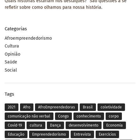
Quais histórias estariam nos destaques?” São questões a se
refletir sobre como olhamos para nossa história.
Categorias
Afroempreendedorismo
Cultura
Opinião
Saúde
Social
Tags
2021
Afro
AfroEmpreendedoras
Brasil
coletividade
comunicação não verbal
Congo
conhecimento
corpo
Covid-19
cultura
Dança
desenvolvimento
Economia
Educação
Empreendedorismo
Entrevista
Exercícios