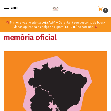
MENU
0
Primeira vez no site da
Loja Axé
? — Garanta já seu desconto de boas-
vindas aplicando o código do cupom “
L4R01E
” no carrinho.
memória oficial