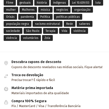
Filme
gestuais
história
indígenas
Lei 10.639/03
luta
mulher
Mulheres
música
negócios
organização
Orixás
pandemia
Política
políticas públicas
população negra
racismo estrutural
Rede
saberes
sociedade
São Paulo
Terapia
Vida
violência
vivência
voluntários
Zola
Descubra cupons de desconto
Cupons de desconto revelados nas mídias sociais. Fique alerta!
Troca ou devolução
Precisa trocar? É rápido e fácil
Matéria-prima importada
Materiais importados de alta qualidade
Compra 100% Segura
Pix / MasterCard / Visa / Transferência Bancária