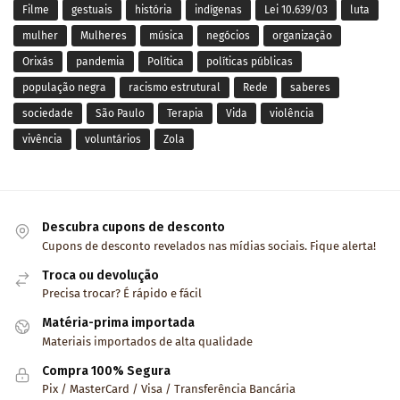
Filme
gestuais
história
indígenas
Lei 10.639/03
luta
mulher
Mulheres
música
negócios
organização
Orixás
pandemia
Política
políticas públicas
população negra
racismo estrutural
Rede
saberes
sociedade
São Paulo
Terapia
Vida
violência
vivência
voluntários
Zola
Descubra cupons de desconto
Cupons de desconto revelados nas mídias sociais. Fique alerta!
Troca ou devolução
Precisa trocar? É rápido e fácil
Matéria-prima importada
Materiais importados de alta qualidade
Compra 100% Segura
Pix / MasterCard / Visa / Transferência Bancária