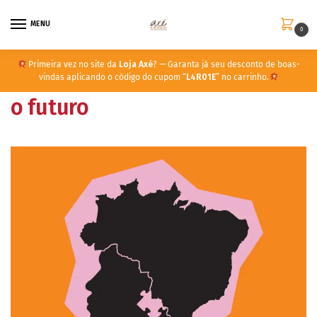
MENU
0
Primeira vez no site da
Loja Axé
? — Garanta já seu desconto de boas-
vindas aplicando o código do cupom “
L4R01E
” no carrinho.
o futuro