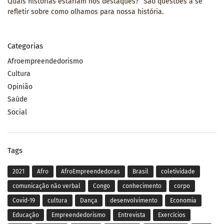
Quais histórias estariam nos destaques?” São questões a se
refletir sobre como olhamos para nossa história.
Categorias
Afroempreendedorismo
Cultura
Opinião
Saúde
Social
Tags
2021
Afro
AfroEmpreendedoras
Brasil
coletividade
comunicação não verbal
Congo
conhecimento
corpo
Covid-19
cultura
Dança
desenvolvimento
Economia
Educação
Empreendedorismo
Entrevista
Exercícios