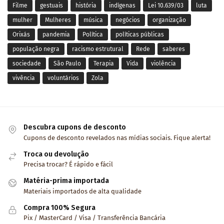
Filme
gestuais
história
indígenas
Lei 10.639/03
luta
mulher
Mulheres
música
negócios
organização
Orixás
pandemia
Política
políticas públicas
população negra
racismo estrutural
Rede
saberes
sociedade
São Paulo
Terapia
Vida
violência
vivência
voluntários
Zola
Descubra cupons de desconto
Cupons de desconto revelados nas mídias sociais. Fique alerta!
Troca ou devolução
Precisa trocar? É rápido e fácil
Matéria-prima importada
Materiais importados de alta qualidade
Compra 100% Segura
Pix / MasterCard / Visa / Transferência Bancária