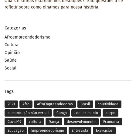
Quais histórias estariam nos destaques?” São questões a se
refletir sobre como olhamos para nossa história.
Categorias
Afroempreendedorismo
Cultura
Opinião
Saúde
Social
Tags
2021
Afro
AfroEmpreendedoras
Brasil
coletividade
comunicação não verbal
Congo
conhecimento
corpo
Covid-19
cultura
Dança
desenvolvimento
Economia
Educação
Empreendedorismo
Entrevista
Exercícios