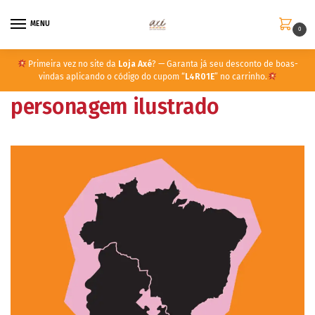
MENU
0
Primeira vez no site da
Loja Axé
? — Garanta já seu desconto de boas-
vindas aplicando o código do cupom “
L4R01E
” no carrinho.
personagem ilustrado