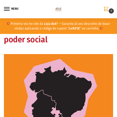
MENU
0
Primeira vez no site da
Loja Axé
? — Garanta já seu desconto de boas-
vindas aplicando o código do cupom “
L4R01E
” no carrinho.
poder social