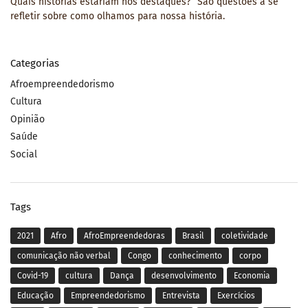
Quais histórias estariam nos destaques?” São questões a se
refletir sobre como olhamos para nossa história.
Categorias
Afroempreendedorismo
Cultura
Opinião
Saúde
Social
Tags
2021
Afro
AfroEmpreendedoras
Brasil
coletividade
comunicação não verbal
Congo
conhecimento
corpo
Covid-19
cultura
Dança
desenvolvimento
Economia
Educação
Empreendedorismo
Entrevista
Exercícios