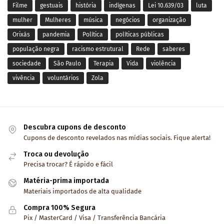
Filme
gestuais
história
indígenas
Lei 10.639/03
luta
mulher
Mulheres
música
negócios
organização
Orixás
pandemia
Política
políticas públicas
população negra
racismo estrutural
Rede
saberes
sociedade
São Paulo
Terapia
Vida
violência
vivência
voluntários
Zola
Descubra cupons de desconto
Cupons de desconto revelados nas mídias sociais. Fique alerta!
Troca ou devolução
Precisa trocar? É rápido e fácil
Matéria-prima importada
Materiais importados de alta qualidade
Compra 100% Segura
Pix / MasterCard / Visa / Transferência Bancária