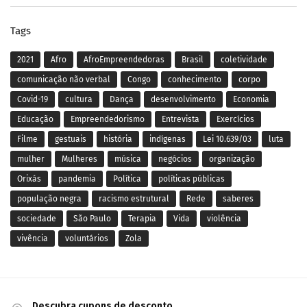
Tags
2021
Afro
AfroEmpreendedoras
Brasil
coletividade
comunicação não verbal
Congo
conhecimento
corpo
Covid-19
cultura
Dança
desenvolvimento
Economia
Educação
Empreendedorismo
Entrevista
Exercícios
Filme
gestuais
história
indígenas
Lei 10.639/03
luta
mulher
Mulheres
música
negócios
organização
Orixás
pandemia
Política
políticas públicas
população negra
racismo estrutural
Rede
saberes
sociedade
São Paulo
Terapia
Vida
violência
vivência
voluntários
Zola
Descubra cupons de desconto