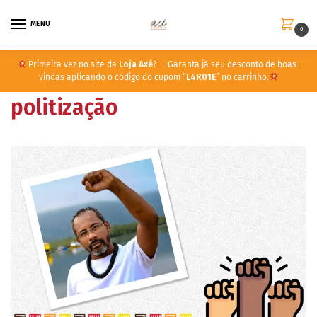
MENU
0
Primeira vez no site da
Loja Axé
? — Garanta já seu desconto de boas-
vindas aplicando o código do cupom “
L4R01E
” no carrinho.
politização