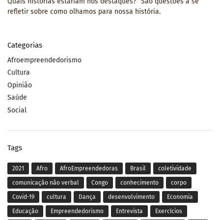
Quais histórias estariam nos destaques?” São questões a se
refletir sobre como olhamos para nossa história.
Categorias
Afroempreendedorismo
Cultura
Opinião
Saúde
Social
Tags
2021
Afro
AfroEmpreendedoras
Brasil
coletividade
comunicação não verbal
Congo
conhecimento
corpo
Covid-19
cultura
Dança
desenvolvimento
Economia
Educação
Empreendedorismo
Entrevista
Exercícios