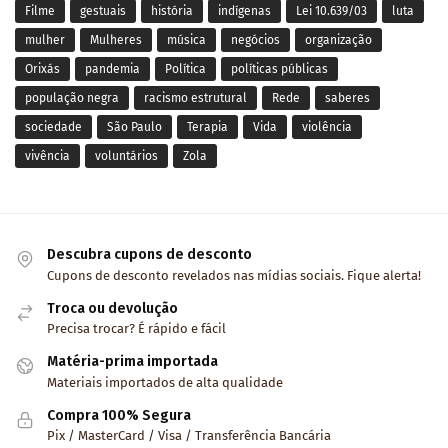
Filme
gestuais
história
indígenas
Lei 10.639/03
luta
mulher
Mulheres
música
negócios
organização
Orixás
pandemia
Política
políticas públicas
população negra
racismo estrutural
Rede
saberes
sociedade
São Paulo
Terapia
Vida
violência
vivência
voluntários
Zola
Descubra cupons de desconto
Cupons de desconto revelados nas mídias sociais. Fique alerta!
Troca ou devolução
Precisa trocar? É rápido e fácil
Matéria-prima importada
Materiais importados de alta qualidade
Compra 100% Segura
Pix / MasterCard / Visa / Transferência Bancária