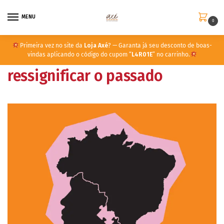
MENU
0
Primeira vez no site da
Loja Axé
? — Garanta já seu desconto de boas-
vindas aplicando o código do cupom “
L4R01E
” no carrinho.
ressignificar o passado