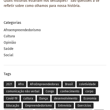
Quais histórias estariam nos destaques?” São questões a se
refletir sobre como olhamos para nossa história.
Categorias
Afroempreendedorismo
Cultura
Opinião
Saúde
Social
Tags
2021
Afro
AfroEmpreendedoras
Brasil
coletividade
comunicação não verbal
Congo
conhecimento
corpo
Covid-19
cultura
Dança
desenvolvimento
Economia
Educação
Empreendedorismo
Entrevista
Exercícios