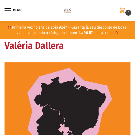
MENU
0
Primeira vez no site da
Loja Axé
? — Garanta já seu desconto de boas-
vindas aplicando o código do cupom “
L4R01E
” no carrinho.
Valéria Dallera