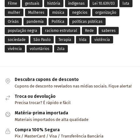
Filme
gestuais
história
indígenas
Lei 10.639/03
luta
mulher
Mulheres
música
negócios
organização
Orixás
pandemia
Política
políticas públicas
população negra
racismo estrutural
Rede
saberes
sociedade
São Paulo
Terapia
Vida
violência
vivência
voluntários
Zola
Descubra cupons de desconto
Cupons de desconto revelados nas mídias sociais. Fique alerta!
Troca ou devolução
Precisa trocar? É rápido e fácil
Matéria-prima importada
Materiais importados de alta qualidade
Compra 100% Segura
Pix / MasterCard / Visa / Transferência Bancária