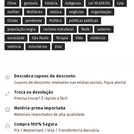
Filme
gestuais
história
indígenas
Lei 10.639/03
luta
mulher
Mulheres
música
negócios
organização
Orixás
pandemia
Política
políticas públicas
população negra
racismo estrutural
Rede
saberes
sociedade
São Paulo
Terapia
Vida
violência
vivência
voluntários
Zola
Descubra cupons de desconto
Cupons de desconto revelados nas mídias sociais. Fique alerta!
Troca ou devolução
Precisa trocar? É rápido e fácil
Matéria-prima importada
Materiais importados de alta qualidade
Compra 100% Segura
Pix / MasterCard / Visa / Transferência Bancária