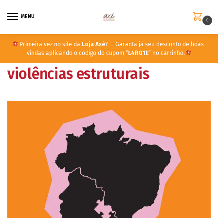
MENU
0
Primeira vez no site da
Loja Axé
? — Garanta já seu desconto de boas-
vindas aplicando o código do cupom “
L4R01E
” no carrinho.
violências estruturais