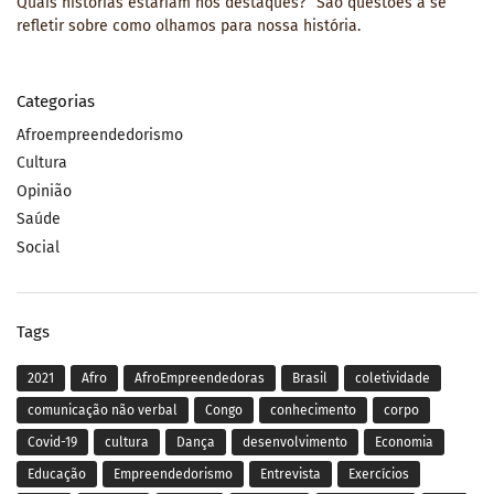
Quais histórias estariam nos destaques?” São questões a se
refletir sobre como olhamos para nossa história.
Categorias
Afroempreendedorismo
Cultura
Opinião
Saúde
Social
Tags
2021
Afro
AfroEmpreendedoras
Brasil
coletividade
comunicação não verbal
Congo
conhecimento
corpo
Covid-19
cultura
Dança
desenvolvimento
Economia
Educação
Empreendedorismo
Entrevista
Exercícios