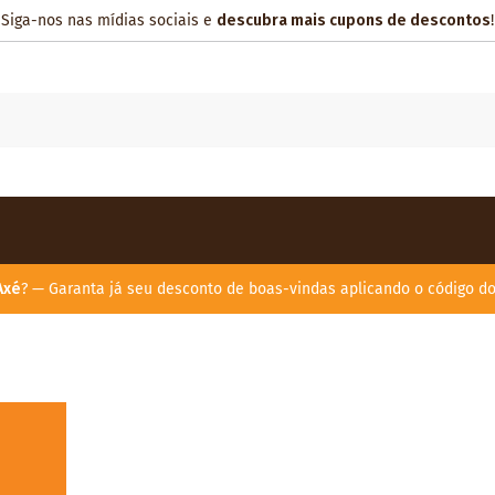
Siga-nos nas mídias sociais e
descubra mais cupons de descontos
!
Axé
? — Garanta já seu desconto de boas-vindas aplicando o código d