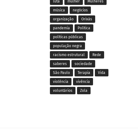
luta
mulher
Mulheres
música
negócios
organização
Orixás
pandemia
Política
políticas públicas
população negra
racismo estrutural
Rede
saberes
sociedade
São Paulo
Terapia
Vida
violência
vivência
voluntários
Zola