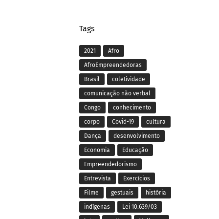
Tags
2021
Afro
AfroEmpreendedoras
Brasil
coletividade
comunicação não verbal
Congo
conhecimento
corpo
Covid-19
cultura
Dança
desenvolvimento
Economia
Educação
Empreendedorismo
Entrevista
Exercícios
Filme
gestuais
história
indígenas
Lei 10.639/03