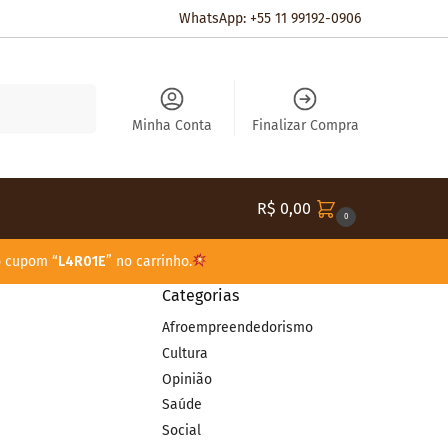
WhatsApp: +55 11 99192-0906
Pesquisar
Minha Conta
Finalizar Compra
R$
0,00
0
o cupom “
L4R01E
” no carrinho.
Categorias
Afroempreendedorismo
Cultura
Opinião
Saúde
Social