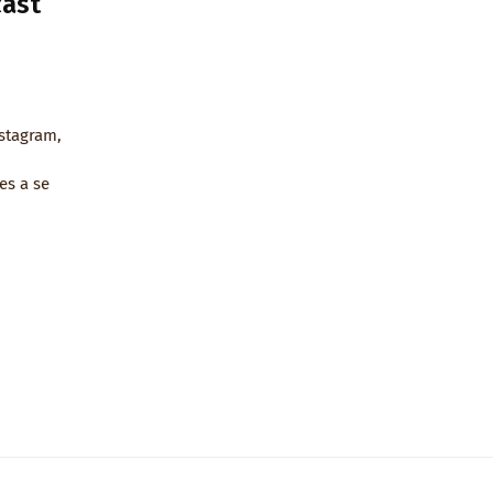
cast
nstagram,
es a se