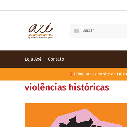
Loja Axé
Contato
Primeira vez no site da
Loja 
violências históricas